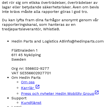
det rör sig om etiska överträdelser, överträdelser av
lagar eller betydande säkerhetsrisker. Även om bevis
inte krävs måste alla rapporter göras i god tro.
Du kan lyfta fram dina farhågor anonymt genom vår
rapporteringskanal, som hanteras av en
tredjepartsleverantör, WhistleB.
Hedin Parts and Logistics AB
info@hedinparts.com
Flättnaleden 1
611 45 Nyköping
Sweden
Org nr: 556602-9277
VAT SE556602927701
Om Hedin Parts
Om oss
Karriär
Press och nyheter Hedin Mobility Group
Support
Kundtjänst