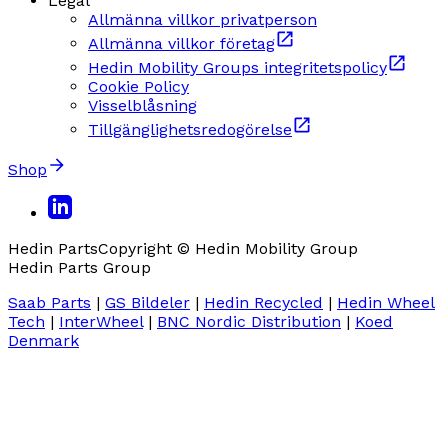
Legal
Allmänna villkor privatperson
Allmänna villkor företag
Hedin Mobility Groups integritetspolicy
Cookie Policy
Visselblåsning
Tillgänglighetsredogörelse
Shop
Hedin Parts
Copyright © Hedin Mobility Group
Hedin Parts Group
Saab Parts
|
GS Bildeler
|
Hedin Recycled
|
Hedin Wheel
Tech
|
InterWheel
|
BNC Nordic Distribution
|
Koed
Denmark