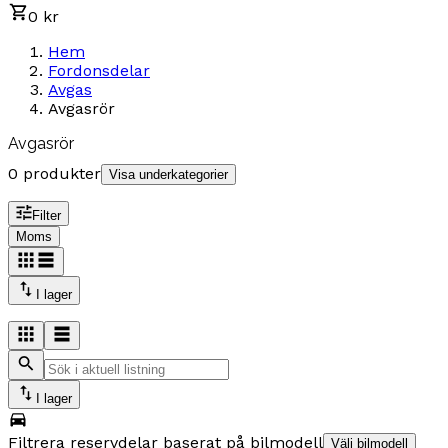
0 kr
Hem
Fordonsdelar
Avgas
Avgasrör
Avgasrör
0 produkter
Visa underkategorier
Filter
Moms
I lager
I lager
Filtrera reservdelar baserat på bilmodell
Välj bilmodell