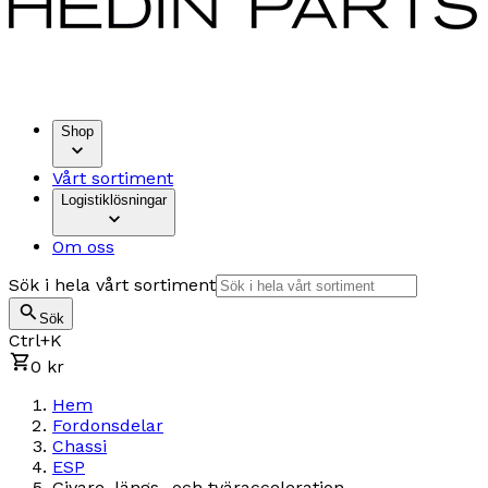
Shop
Vårt sortiment
Logistiklösningar
Om oss
Sök i hela vårt sortiment
Sök
Ctrl+K
0 kr
Hem
Fordonsdelar
Chassi
ESP
Givare, längs- och tväracceleration