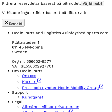
Filtrera reservdelar baserat på bilmodell
Välj bilmodell
Vi hittade inga artiklar baserat på ditt urval:
Rensa bil
Hedin Parts and Logistics AB
info@hedinparts.com
Flättnaleden 1
611 45 Nyköping
Sweden
Org nr: 556602-9277
VAT SE556602927701
Om Hedin Parts
Om oss
Karriär
Press och nyheter Hedin Mobility Group
Support
Kundtjänst
Legal
Allmänna villkor privatperson