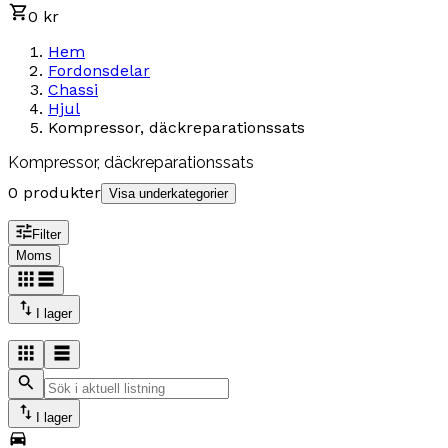
0 kr
Hem
Fordonsdelar
Chassi
Hjul
Kompressor, däckreparationssats
Kompressor, däckreparationssats
0 produkter
Visa underkategorier
Filter
Moms
I lager
I lager