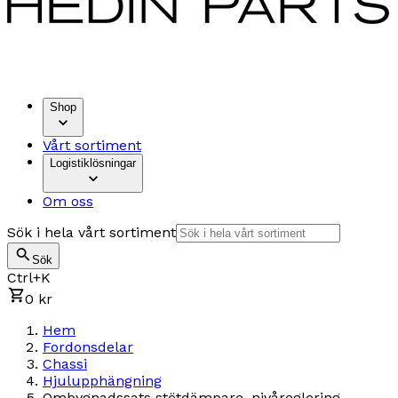
Shop
Vårt sortiment
Logistiklösningar
Om oss
Sök i hela vårt sortiment
Sök
Ctrl+K
0 kr
Hem
Fordonsdelar
Chassi
Hjulupphängning
Ombygnadssats stötdämpare, nivåreglering