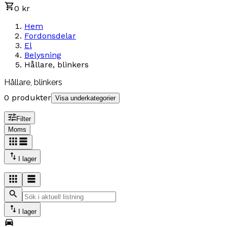
0 kr
Hem
Fordonsdelar
El
Belysning
Hållare, blinkers
Hållare, blinkers
0 produkter
Visa underkategorier
Filter
Moms
I lager
I lager