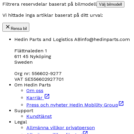
Filtrera reservdelar baserat på bilmodell
Välj bilmodell
Vi hittade inga artiklar baserat på ditt urval:
Rensa bil
Hedin Parts and Logistics AB
info@hedinparts.com
Flättnaleden 1
611 45 Nyköping
Sweden
Org nr: 556602-9277
VAT SE556602927701
Om Hedin Parts
Om oss
Karriär
Press och nyheter Hedin Mobility Group
Support
Kundtjänst
Legal
Allmänna villkor privatperson