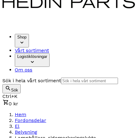
Shop
Vårt sortiment
Logistiklösningar
Om oss
Sök i hela vårt sortiment
Sök
Ctrl+K
0 kr
Hem
Fordonsdelar
El
Belysning
Lamphållare, sidomarkeringslykta