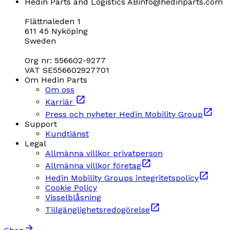
Hedin Parts and Logistics AB
info@hedinparts.com
Flättnaleden 1
611 45 Nyköping
Sweden
Org nr: 556602-9277
VAT SE556602927701
Om Hedin Parts
Om oss
Karriär
Press och nyheter Hedin Mobility Group
Support
Kundtjänst
Legal
Allmänna villkor privatperson
Allmänna villkor företag
Hedin Mobility Groups integritetspolicy
Cookie Policy
Visselblåsning
Tillgänglighetsredogörelse