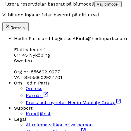
Filtrera reservdelar baserat på bilmodell
Välj bilmodell
Vi hittade inga artiklar baserat på ditt urval:
Rensa bil
Hedin Parts and Logistics AB
info@hedinparts.com
Flättnaleden 1
611 45 Nyköping
Sweden
Org nr: 556602-9277
VAT SE556602927701
Om Hedin Parts
Om oss
Karriär
Press och nyheter Hedin Mobility Group
Support
Kundtjänst
Legal
Allmänna villkor privatperson