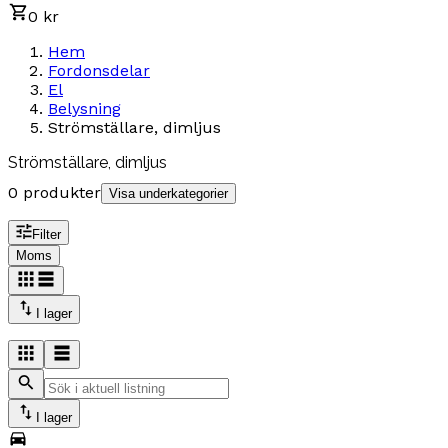
0 kr
Hem
Fordonsdelar
El
Belysning
Strömställare, dimljus
Strömställare, dimljus
0 produkter
Visa underkategorier
Filter
Moms
I lager
I lager