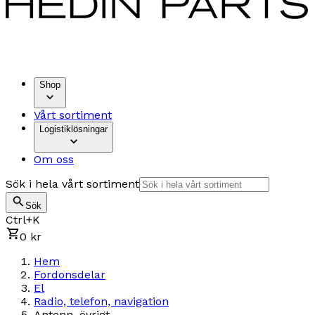
Shop
Vårt sortiment
Logistiklösningar
Om oss
Sök i hela vårt sortiment
Sök
Ctrl+K
0 kr
Hem
Fordonsdelar
El
Radio, telefon, navigation
Antenn, övrigt