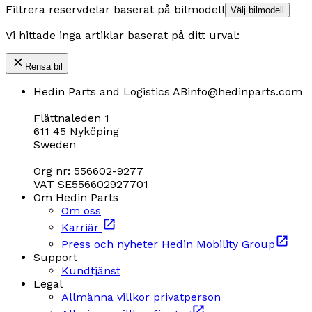
Filtrera reservdelar baserat på bilmodell
Välj bilmodell
Vi hittade inga artiklar baserat på ditt urval:
Rensa bil
Hedin Parts and Logistics AB
info@hedinparts.com
Flättnaleden 1
611 45 Nyköping
Sweden
Org nr: 556602-9277
VAT SE556602927701
Om Hedin Parts
Om oss
Karriär
Press och nyheter Hedin Mobility Group
Support
Kundtjänst
Legal
Allmänna villkor privatperson