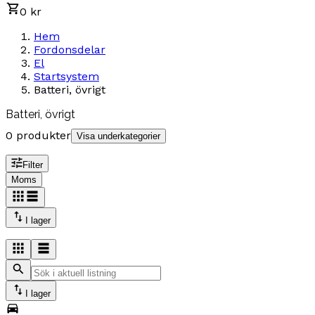
0 kr
Hem
Fordonsdelar
El
Startsystem
Batteri, övrigt
Batteri, övrigt
0 produkter
Visa underkategorier
Filter
Moms
I lager
I lager