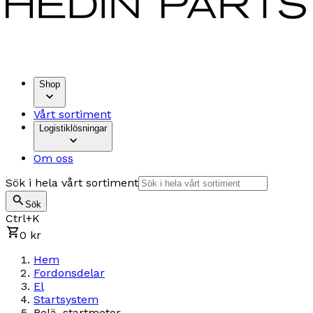
Shop
Vårt sortiment
Logistiklösningar
Om oss
Sök i hela vårt sortiment
Sök
Ctrl+K
0 kr
Hem
Fordonsdelar
El
Startsystem
Relä, startmotor