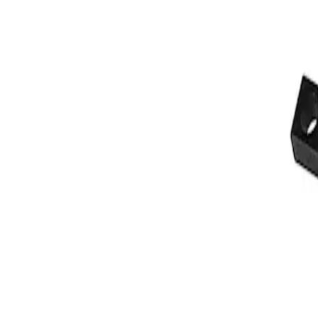
Shop
Vårt sortiment
Logistiklösningar
Om oss
Sök i hela vårt sortiment
Sök
Ctrl+K