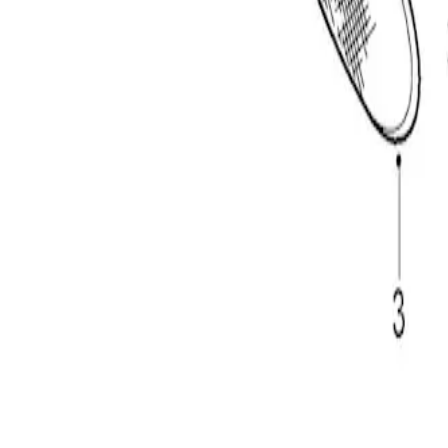
Shop
Vårt sortiment
Logistiklösningar
Om oss
Sök i hela vårt sortiment
Sök
Ctrl+K